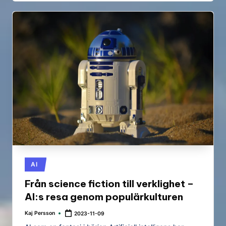
Posted
AI
in
Från science fiction till verklighet –
AI:s resa genom populärkulturen
Kaj Persson
2023-11-09
Posted
by