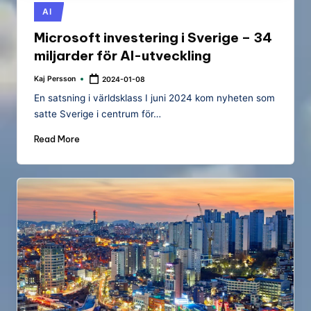
Posted
AI
in
Microsoft investering i Sverige – 34
miljarder för AI-utveckling
Kaj Persson
2024-01-08
Posted
by
En satsning i världsklass I juni 2024 kom nyheten som
satte Sverige i centrum för…
Read More