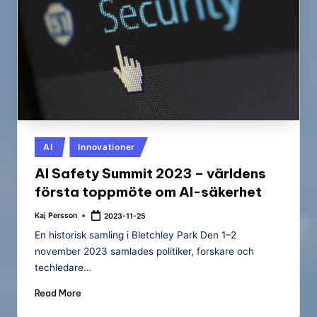
Posted
AI
Innovationer
in
AI Safety Summit 2023 – världens
första toppmöte om AI-säkerhet
Kaj Persson
2023-11-25
Posted
by
En historisk samling i Bletchley Park Den 1–2
november 2023 samlades politiker, forskare och
techledare…
Read More