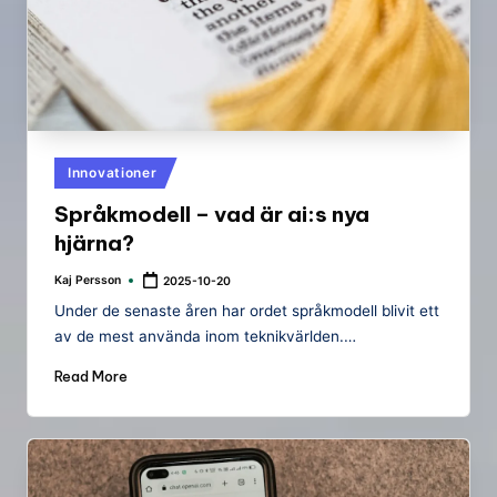
Posted
Innovationer
in
Språkmodell – vad är ai:s nya
hjärna?
Kaj Persson
2025-10-20
Posted
by
Under de senaste åren har ordet språkmodell blivit ett
av de mest använda inom teknikvärlden.…
Read More