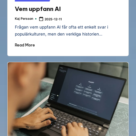
b
in
Vem uppfann AI
r
o
Kaj Persson
2025-12-11
Posted
by
Frågan vem uppfann AI får ofta ett enkelt svar i
n
populärkulturen, men den verkliga historien…
Read More