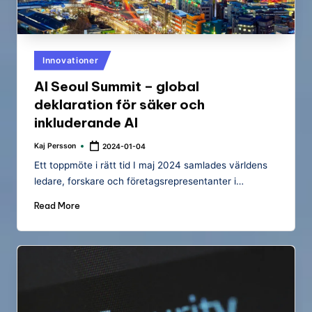
Posted
Innovationer
in
AI Seoul Summit – global
deklaration för säker och
inkluderande AI
Kaj Persson
2024-01-04
Posted
by
Ett toppmöte i rätt tid I maj 2024 samlades världens
ledare, forskare och företagsrepresentanter i…
Read More