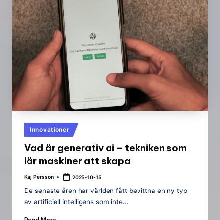
Posted
Innovationer
in
Vad är generativ ai – tekniken som
lär maskiner att skapa
Kaj Persson
2025-10-15
Posted
by
De senaste åren har världen fått bevittna en ny typ
av artificiell intelligens som inte…
Read More