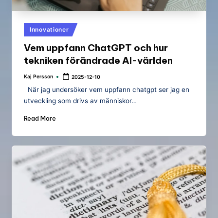
Posted
Innovationer
in
Vem uppfann ChatGPT och hur
tekniken förändrade AI-världen
Kaj Persson
2025-12-10
Posted
by
När jag undersöker vem uppfann chatgpt ser jag en
utveckling som drivs av människor…
Read More