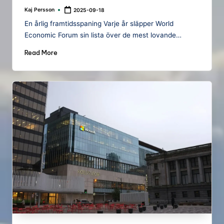
Kaj Persson
2025-09-18
Posted
by
En årlig framtidsspaning Varje år släpper World
Economic Forum sin lista över de mest lovande…
Read More