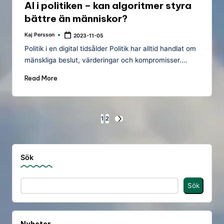
AI i politiken – kan algoritmer styra
bättre än människor?
Kaj Persson
2023-11-05
Posted
by
Politik i en digital tidsålder Politik har alltid handlat om
mänskliga beslut, värderingar och kompromisser.…
Read More
Sidnumrering
1
2
NEXT
PAGE
för
inlägg
Sök
Sök